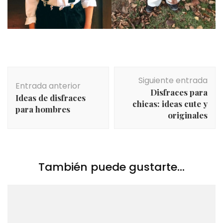
Navegación
Siguiente entrada
de
Entrada anterior
Disfraces para
entradas
Ideas de disfraces
chicas: ideas cute y
para hombres
originales
También puede gustarte...