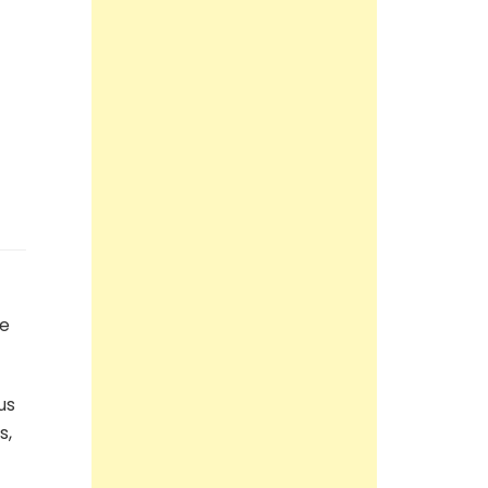
 e
us
s,