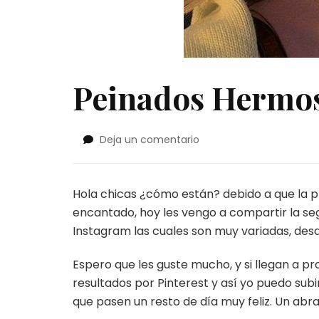
Peinados Hermos
en
Deja un comentario
Peinados
Hermosos
Y
Hola chicas ¿cómo están? debido a que la p
Rápidos
encantado, hoy les vengo a compartir la se
Instagram las cuales son muy variadas, des
Espero que les guste mucho, y si llegan a 
resultados por Pinterest y así yo puedo subi
que pasen un resto de día muy feliz. Un abra