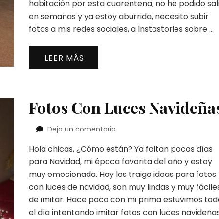
habitación por esta cuarentena, no he podido sal
en semanas y ya estoy aburrida, necesito subir
fotos a mis redes sociales, a Instastories sobre …
LEER MÁS
Fotos Con Luces Navideña
en
Deja un comentario
Fotos
Hola chicas, ¿Cómo están? Ya faltan pocos días
Con
Luces
para Navidad, mi época favorita del año y estoy
Navideñas
muy emocionada. Hoy les traigo ideas para fotos
con luces de navidad, son muy lindas y muy fácile
de imitar. Hace poco con mi prima estuvimos tod
el día intentando imitar fotos con luces navideña