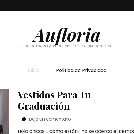
Aufloria
Blog de moda y tendencia líder en Latinoamérica
Inicio
Política de Privacidad
Vestidos Para Tu
Graduación
en
Deja un comentario
Vestidos
Hola chicas, ¿cómo están? Ya se acerca el tiemp
Para