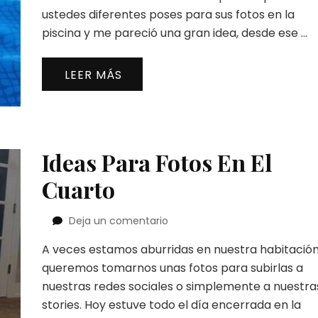
Piscina
ustedes diferentes poses para sus fotos en la
piscina y me pareció una gran idea, desde ese …
LEER MÁS
Ideas Para Fotos En El
Cuarto
en
Deja un comentario
Ideas
A veces estamos aburridas en nuestra habitación
Para
Fotos
queremos tomarnos unas fotos para subirlas a
En
nuestras redes sociales o simplemente a nuestra
El
stories. Hoy estuve todo el día encerrada en la
Cuarto