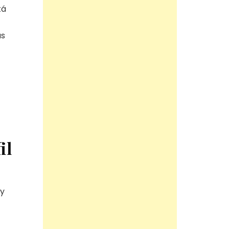
tá
as
il
oy