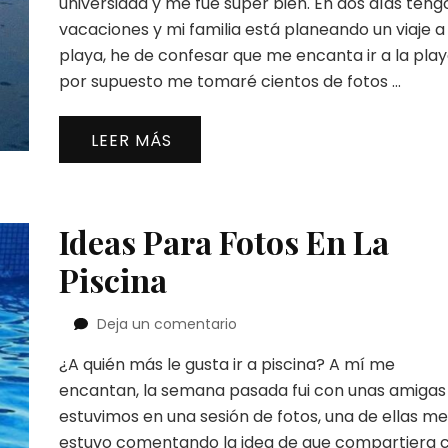
universidad y me fue súper bien. En dos días teng
La
vacaciones y mi familia está planeando un viaje a 
Playa
playa, he de confesar que me encanta ir a la play
por supuesto me tomaré cientos de fotos …
LEER MÁS
Ideas Para Fotos En La
Piscina
en
Deja un comentario
Ideas
¿A quién más le gusta ir a piscina? A mí me
Para
Fotos
encantan, la semana pasada fui con unas amigas
En
estuvimos en una sesión de fotos, una de ellas me
La
estuvo comentando la idea de que compartiera 