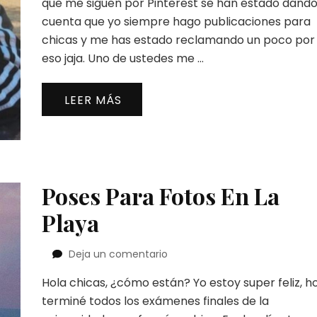
que me siguen por Pinterest se han estado dand
Perfil
cuenta que yo siempre hago publicaciones para
chicas y me has estado reclamando un poco por
eso jaja. Uno de ustedes me …
LEER MÁS
Poses Para Fotos En La
Playa
en
Deja un comentario
Poses
Hola chicas, ¿cómo están? Yo estoy super feliz, h
Para
Fotos
terminé todos los exámenes finales de la
En