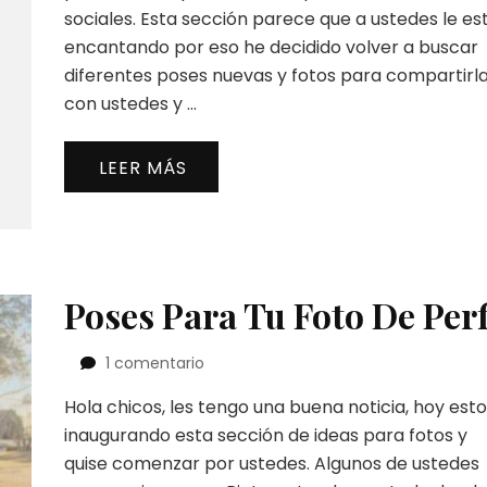
sociales. Esta sección parece que a ustedes le es
encantando por eso he decidido volver a buscar
diferentes poses nuevas y fotos para compartirl
con ustedes y …
LEER MÁS
Poses Para Tu Foto De Perf
en
1 comentario
Poses
Hola chicos, les tengo una buena noticia, hoy est
Para
Tu
inaugurando esta sección de ideas para fotos y
Foto
quise comenzar por ustedes. Algunos de ustedes
De