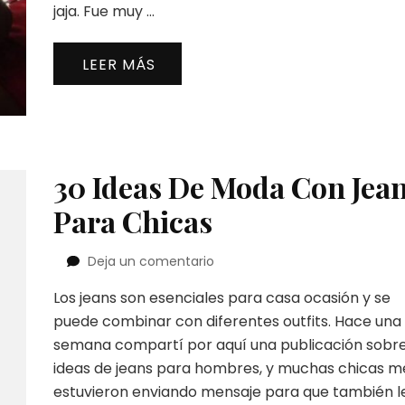
jaja. Fue muy …
LEER MÁS
30 Ideas De Moda Con Jea
Para Chicas
en
Deja un comentario
30
Los jeans son esenciales para casa ocasión y se
Ideas
De
puede combinar con diferentes outfits. Hace una
Moda
semana compartí por aquí una publicación sobr
Con
ideas de jeans para hombres, y muchas chicas m
Jeans
estuvieron enviando mensaje para que también l
Para