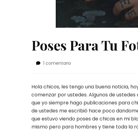
Poses Para Tu Fo
en
1 comentario
Poses
Para
Tu
Hola chicos, les tengo una buena noticia, ho
Foto
comenzar por ustedes. Algunos de ustedes 
De
Perfil
que yo siempre hago publicaciones para ch
de ustedes me escribió hace poco dandome u
que estuvo viendo poses de chicas en mi bl
mismo pero para hombres y tiene toda la r