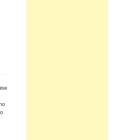
ise
no
jo